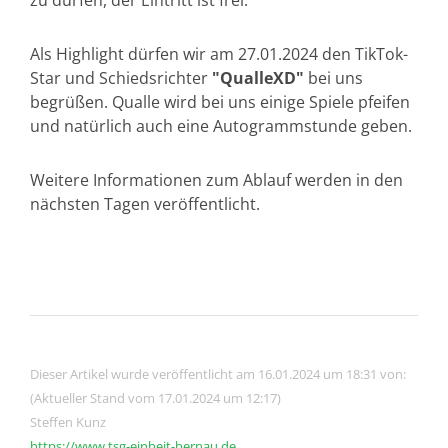
zu dürfen, der Eintritt ist frei.
Als Highlight dürfen wir am 27.01.2024 den TikTok-
Star und Schiedsrichter
"QualleXD"
bei uns
begrüßen. Qualle wird bei uns einige Spiele pfeifen
und natürlich auch eine Autogrammstunde geben.
Weitere Informationen zum Ablauf werden in den
nächsten Tagen veröffentlicht.
Dieser Artikel wurde veröffentlicht am 16.01.2024 um 18:31 von:
(Aktueller Stand vom 17.01.2024 um 12:17)
Steffen Kunz
https://www.tsg-einheit-bernau.de